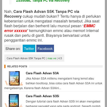
ZE550ML Tanpa PC via Recovery
Nah,
Cara Flash Advan S5K Tanpa PC via
Recovery
cukup mudah bukan? Tentu hanya di perlukan
keberanian untuk mengatasi masalah tersebut. Jika saat
flash berjalan dan berhenti lalu muncul pesan “
EMMC
error xxxxxx
” kemungkinan emmc atau memori internal
rusak dan perlu di ganti. Biayanya bervariasi untuk
penggantian emmc ini.
Share on:
Twitter
Facebook
Cara Flash Advan S5K Tanpa PC
|
mas ve
|
4.5
RELATED POSTS
Cara Flash Advan S3A
Jika Advan S3A milikmu mengalami hang lemot atau
bahkan bootloop, bisa coba cara flash Advan S3A ini untuk
mengatasinya. Karena flash Advan S3Aini...
Cara Flash Advan S35i
Dengan tutorial cara flash Advan S35i ini akan mengatasi
berbagai penyakit yang ada pada android. Seperti contoh