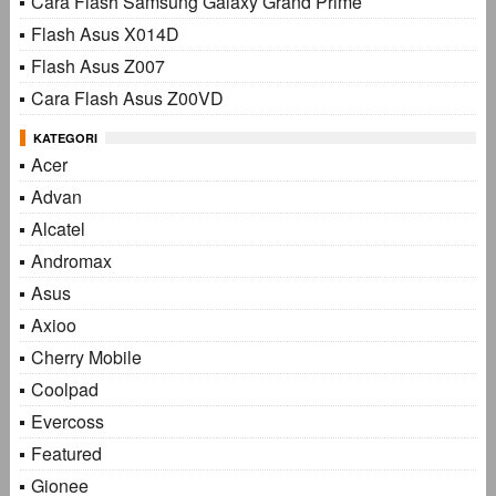
Cara Flash Samsung Galaxy Grand Prime
Flash Asus X014D
Flash Asus Z007
Cara Flash Asus Z00VD
KATEGORI
Acer
Advan
Alcatel
Andromax
Asus
Axioo
Cherry Mobile
Coolpad
Evercoss
Featured
Gionee