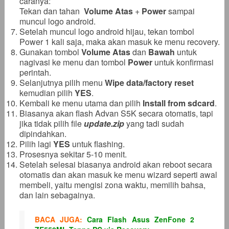
caranya:
Tekan dan tahan
Volume Atas
+
Power
sampai
muncul logo android.
Setelah muncul logo android hijau, tekan tombol
Power 1 kali saja, maka akan masuk ke menu recovery.
Gunakan tombol
Volume Atas
dan
Bawah
untuk
nagivasi ke menu dan tombol
Power
untuk konfirmasi
perintah.
Selanjutnya pilih menu
Wipe data/factory reset
kemudian pilih
YES
.
Kembali ke menu utama dan pilih
Install from sdcard
.
Biasanya akan flash Advan S5K secara otomatis, tapi
jika tidak pilih file
update.zip
yang tadi sudah
dipindahkan.
Pilih lagi
YES
untuk flashing.
Prosesnya sekitar 5-10 menit.
Setelah selesai biasanya android akan reboot secara
otomatis dan akan masuk ke menu wizard seperti awal
membeli, yaitu mengisi zona waktu, memilih bahsa,
dan lain sebagainya.
BACA JUGA:
Cara Flash Asus ZenFone 2