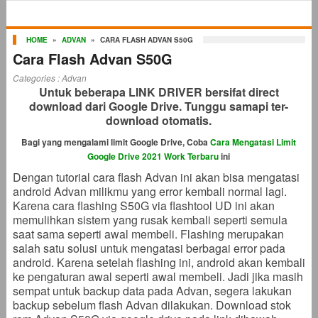
HOME
»
ADVAN
»
CARA FLASH ADVAN S50G
Cara Flash Advan S50G
Categories :
Advan
Untuk beberapa LINK DRIVER bersifat direct
download dari Google Drive. Tunggu samapi ter-
download otomatis.
Bagi yang mengalami limit Google Drive, Coba
Cara Mengatasi Limit
Google Drive 2021 Work Terbaru
ini
Dengan tutorial cara flash Advan ini akan bisa mengatasi
android Advan milikmu yang error kembali normal lagi.
Karena cara flashing S50G via flashtool UD ini akan
memulihkan sistem yang rusak kembali seperti semula
saat sama seperti awal membeli. Flashing merupakan
salah satu solusi untuk mengatasi berbagai error pada
android. Karena setelah flashing ini, android akan kembali
ke pengaturan awal seperti awal membeli. Jadi jika masih
sempat untuk backup data pada Advan, segera lakukan
backup sebelum flash Advan dilakukan. Download stok