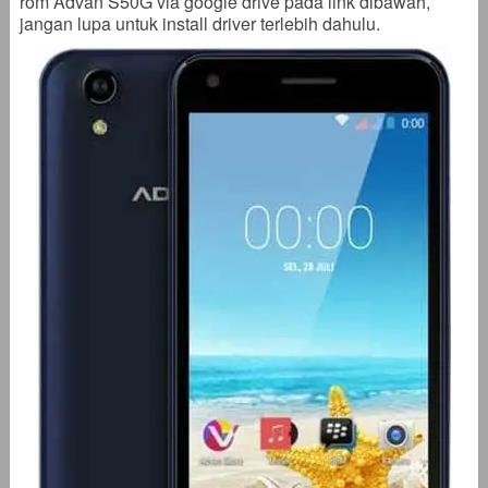
rom Advan S50G via google drive pada link dibawah,
jangan lupa untuk install driver terlebih dahulu.