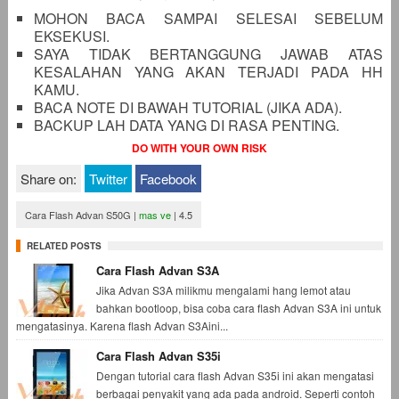
MOHON BACA SAMPAI SELESAI SEBELUM
EKSEKUSI.
SAYA TIDAK BERTANGGUNG JAWAB ATAS
KESALAHAN YANG AKAN TERJADI PADA HH
KAMU.
BACA NOTE DI BAWAH TUTORIAL (JIKA ADA).
BACKUP LAH DATA YANG DI RASA PENTING.
DO WITH YOUR OWN RISK
Share on:
Twitter
Facebook
Cara Flash Advan S50G
|
mas ve
|
4.5
RELATED POSTS
Cara Flash Advan S3A
Jika Advan S3A milikmu mengalami hang lemot atau
bahkan bootloop, bisa coba cara flash Advan S3A ini untuk
mengatasinya. Karena flash Advan S3Aini...
Cara Flash Advan S35i
Dengan tutorial cara flash Advan S35i ini akan mengatasi
berbagai penyakit yang ada pada android. Seperti contoh